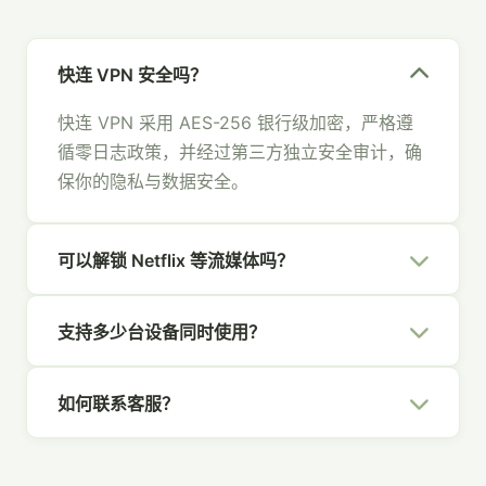
快连 VPN 安全吗？
快连 VPN 采用 AES-256 银行级加密，严格遵
循零日志政策，并经过第三方独立安全审计，确
保你的隐私与数据安全。
可以解锁 Netflix 等流媒体吗？
可以。快连 VPN 拥有专为流媒体优化的节点，
支持多少台设备同时使用？
支持 Netflix、Hulu、Disney+、YouTube 等主
流平台，畅享全球内容。
一个快连 VPN 账号支持 5 台设备同时在线，覆
如何联系客服？
盖你的所有设备，全家共享安全网络。
你可以通过官网右下角的在线聊天、发送邮件至
[email protected]
，或通过社交媒体联系我们，